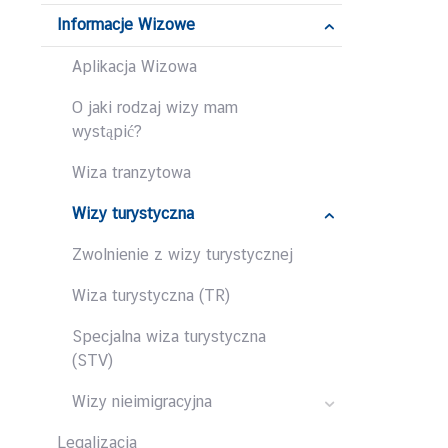
S
Informacje Wizowe
A
D
Aplikacja Wizowa
A
O jaki rodzaj wizy mam
wystąpić?
A
Wiza tranzytowa
K
T
Wizy turystyczna
U
A
Zwolnienie z wizy turystycznej
L
Wiza turystyczna (TR)
N
O
Specjalna wiza turystyczna
Ś
(STV)
C
I
Wizy nieimigracyjna
Legalizacja