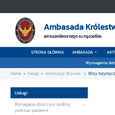
S
T
Ambasada Królestwa
R
O
สถานเอกอัครราชทูต ณ กรุงวอร์ซอ
N
A
STRONA GŁÓWNA
AMBASADA
AKT
G
Ł
Wymagania doty
Ó
W
Home
Usługi
Informacje Wizowe
Wizy turystyc
N
A
Usługi
A
M
Wymagania dotyczące podróży
B
podczas pandemii
A