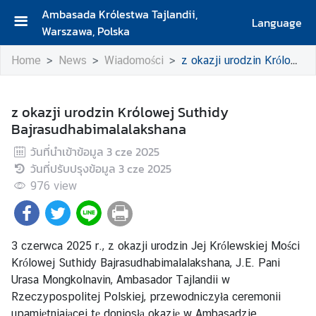
Ambasada Królestwa Tajlandii,
Language
Warszawa, Polska
S
Home
News
Wiadomości
z okazji urodzin Królowej Suthidy Bajrasudhabimalalakshana
T
R
O
z okazji urodzin Królowej Suthidy
N
Bajrasudhabimalalakshana
A
G
วันที่นำเข้าข้อมูล
3 cze 2025
Ł
วันที่ปรับปรุงข้อมูล
3 cze 2025
Ó
976
view
W
N
A
3 czerwca 2025 r., z okazji urodzin Jej Królewskiej Mości
A
Królowej Suthidy Bajrasudhabimalalakshana, J.E. Pani
M
Urasa Mongkolnavin, Ambasador Tajlandii w
B
Rzeczypospolitej Polskiej, przewodniczyła ceremonii
A
upamiętniającej tę doniosłą okazję w Ambasadzie