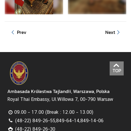
B
I
Z
N
E
Prev
Next
S
U
S
TOP
Ł
U
G
Ambasada Królestwa Tajlandii, Warszawa, Polska
I
Royal Thai Embassy, Ul.Willowa 7, 00-790 Warsaw
S
09.00 – 17.00 (Break : 12.00 – 13.00)
T
(48-22) 849-26-55,849-64-14,849-14-06
A
(48-22) 849-26-30