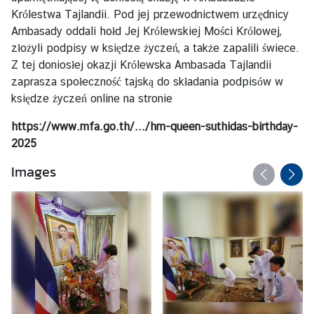
S
Królestwa Tajlandii. Pod jej przewodnictwem urzędnicy
A
Ambasady oddali hołd Jej Królewskiej Mości Królowej,
D
złożyli podpisy w księdze życzeń, a także zapalili świece.
A
Z tej doniosłej okazji Królewska Ambasada Tajlandii
zaprasza społeczność tajską do składania podpisów w
księdze życzeń online na stronie
A
K
https://www.mfa.go.th/.../hm-queen-suthidas-birthday-
T
2025
U
Images
A
L
N
O
Ś
C
I